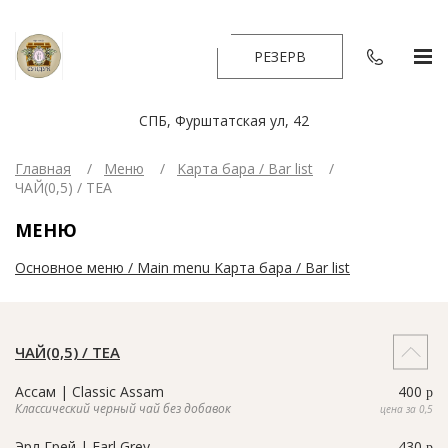
РЕЗЕРВ
СПБ, Фурштатская ул, 42
Главная
Меню
Kарта бара / Bar list
ЧАЙ(0,5) / TEA
МЕНЮ
Основное меню / Main menu
Kарта бара / Bar list
ЧАЙ(0,5) / TEA
Ассам | Classic Assam
400
p
Классический черный чай без добавок
цена за 0,5
Эрл Грей | Earl Grey
430
p