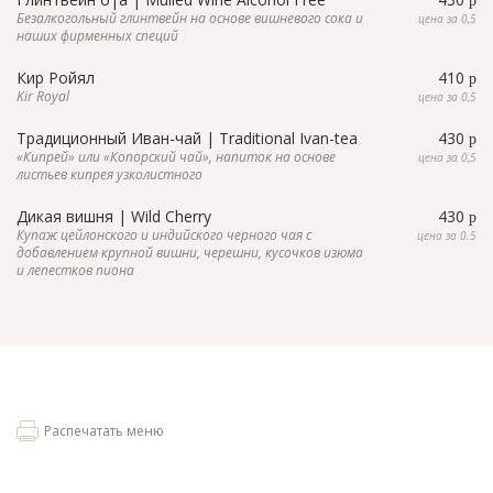
p
Безалкогольный глинтвейн на основе вишневого сока и
цена за 0,5
наших фирменных специй
Кир Ройял
410
p
Kir Royal
цена за 0,5
Традиционный Иван-чай | Traditional Ivan-tea
430
p
«Кипрей» или «Копорский чай», напиток на основе
цена за 0,5
листьев кипрея узколистного
Дикая вишня | Wild Cherry
430
p
Купаж цейлонского и индийского черного чая с
цена за 0.5
добавлением крупной вишни, черешни, кусочков изюма
и лепестков пиона
Распечатать меню