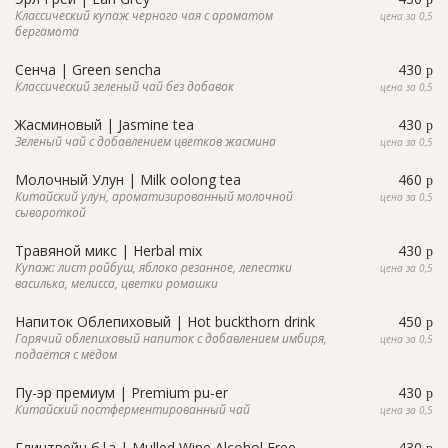
Классический купаж черного чая с ароматом
цена за 0,5
бергамота
Сенча | Green sencha
430
p
Классический зеленый чай без добавок
цена за 0,5
Жасминовый | Jasmine tea
430
p
Зеленый чай с добавлением цветков жасмина
цена за 0,5
Молочный Улун | Milk oolong tea
460
p
Китайский улун, ароматизированный молочной
цена за 0,5
сывороткой
Травяной микс | Herbal mix
430
p
Купаж: лист ройбуш, яблоко резанное, лепестки
цена за 0,5
василька, мелисса, цветки ромашки
Напиток Облепиховый | Hot buckthorn drink
450
p
Горячий облепиховый напиток с добавлением имбиря,
цена за 0,5
подаётся с мёдом
Пу-эр премиум | Premium pu-er
430
p
Китайский постферментированный чай
цена за 0,5
Глинтвейн б|а | Mulled Wine Alcohol Free
430