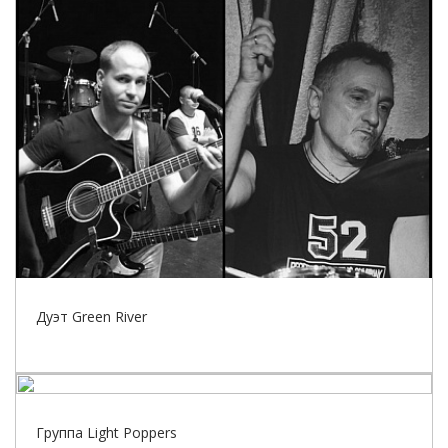
Дуэт Green River
Группа Light Poppers