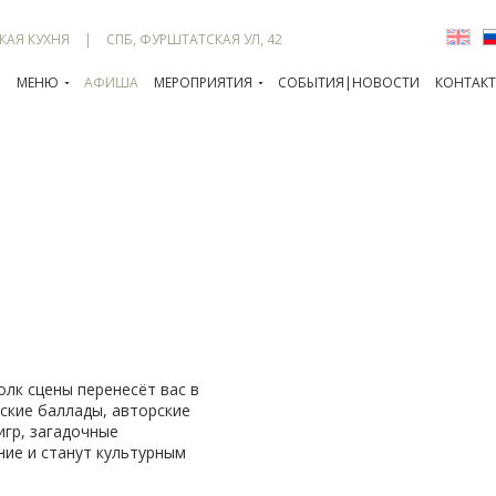
КАЯ КУХНЯ
СПБ, ФУРШТАТСКАЯ УЛ, 42
Я
МЕНЮ
АФИША
МЕРОПРИЯТИЯ
СОБЫТИЯ|НОВОСТИ
КОНТАК
олк сцены перенесёт вас в
тские баллады, авторские
игр, загадочные
ние и станут культурным